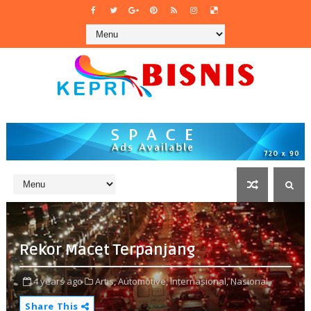
Rekor Macet Terpanjang
4 years ago
Artis,
Automotive,
Internasional,
Nasional,
Share This